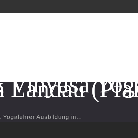
 Vinyasa Yog
n Landau (Pfal
Yogalehrer Ausbildung in...