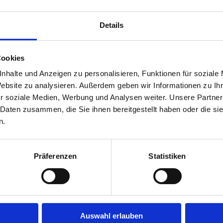
Details
Cookies
nhalte und Anzeigen zu personalisieren, Funktionen für soziale
Website zu analysieren. Außerdem geben wir Informationen zu I
r soziale Medien, Werbung und Analysen weiter. Unsere Partner
 Daten zusammen, die Sie ihnen bereitgestellt haben oder die s
n.
Präferenzen
Statistiken
m Yogapraktizierenden zum Yogalehrenden. Di
Auswahl erlauben
ür Dich, wenn Du Dein Wissen über Yoga erweit