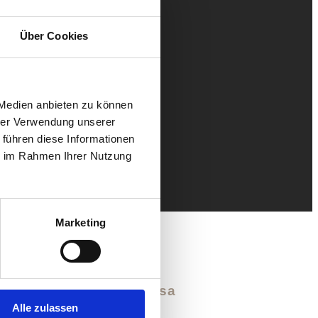
Über Cookies
 Medien anbieten zu können
hrer Verwendung unserer
 führen diese Informationen
ie im Rahmen Ihrer Nutzung
Marketing
ese
200h Hatha & Vinyasa
Alle zulassen
ern, Deine Praxis