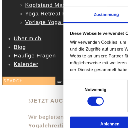
Kopfstand Masterclass
Yoga Retreat Kit
Zustimmung
Vorlage Yoga Stunde
Diese Webseite verwendet 
Über mich
Wir verwenden Cookies, um I
Blog
und die Zugriffe auf unsere 
Häufige Fragen
Website an unsere Partner fü
möglicherweise mit weiteren
Kalender
der Dienste gesammelt habe
Einwilligungsauswahl
Notwendig
!JETZT AUCH IN LANDAU!
Wir begleiten Dich auf dem Weg vo
Ablehnen
Yogalehrer/innen Ausbildung
ist f