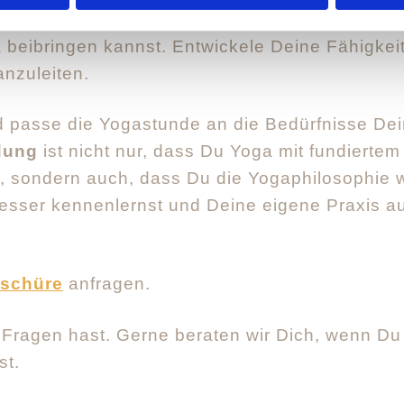
es Yoga eintauchen möchtest. Du wirst Deine ei
a beibringen kannst. Entwickele Deine Fähigkei
anzuleiten.
d passe die Yogastunde an die Bedürfnisse De
dung
ist nicht nur, dass Du Yoga mit fundiertem
 sondern auch, dass Du die Yogaphilosophie wir
besser kennenlernst und Deine eigene Praxis au
oschüre
anfragen.
Fragen hast. Gerne beraten wir Dich, wenn Du Di
st.