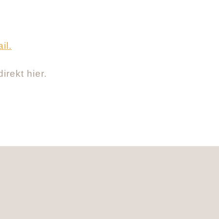
il.
irekt hier.