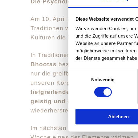
Die Psychologie der Elemente
Am 10. April 2024 begeben wir uns 
Diese Webseite verwendet 
Traditionen wie der traditionellen c
Wir verwenden Cookies, um I
und die Zugriffe auf unsere 
Kulturen die Natur seit langem durc
Website an unsere Partner fü
möglicherweise mit weiteren
In Traditionen wie Yoga, Ayurveda 
der Dienste gesammelt habe
Bhootas
bezeichnet und umfassen Er
Einwilligungsauswahl
nur die greifbaren Aspekte unserer 
Notwendig
unseren Körper als auch die Welt u
tiefgreifende Auswirkungen auf un
geistig und emotional.
Durch Yoga-
wiederherstellen und mehr Gesundhei
Ablehnen
Im nächsten Yoga Online Kurs werden
Woche eines der Elemente widmen.