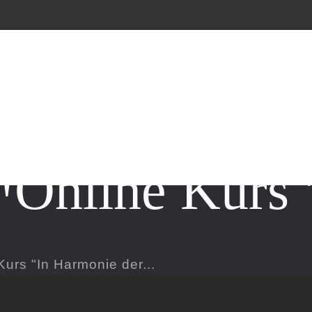
 Online Kurs
"
urs "In Harmonie der...