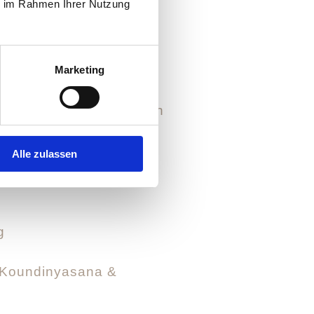
ie im Rahmen Ihrer Nutzung
 sondern als
Ausdruck
rn eine
bessere
Marketing
tischer Integration
den
nkern.
Alle zulassen
g
, Koundinyasana &