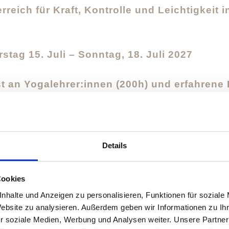
rreich für Kraft, Kontrolle und Leichtigkeit
tag 15. Juli – Sonntag, 18. Juli 2027
st an Yogalehrer:innen (200h) und erfahrene 
ringen und sich
gezielt in Armbalancen, Inver
efen möchten.
Details
rukturen der Praxis
– Hände, Schultern, Core
tung, intelligenter Kraftentwicklung und bew
Cookies
nhalte und Anzeigen zu personalisieren, Funktionen für soziale
Website zu analysieren. Außerdem geben wir Informationen zu I
yasa-Sequenzen, klar aufgebauten Workshops u
r soziale Medien, Werbung und Analysen weiter. Unsere Partner