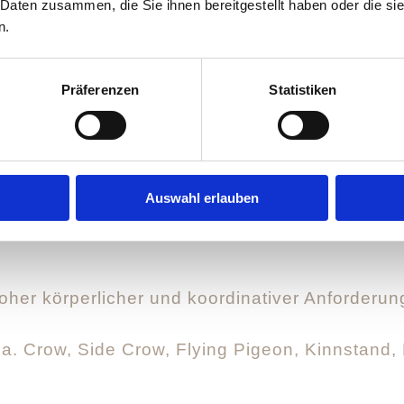
 Daten zusammen, die Sie ihnen bereitgestellt haben oder die s
cen und Inversions nicht nur als „Peak Poses“,
n.
trauen
.
abiler tragen
. Nicht nur mehr Technik – sonde
Präferenzen
Statistiken
erte Praxis aus
Yin Yoga, Meditation und soma
n und die intensive Arbeit nachhaltig zu vera
Auswahl erlauben
oher körperlicher und koordinativer Anforderun
 a. Crow, Side Crow, Flying Pigeon, Kinnstand