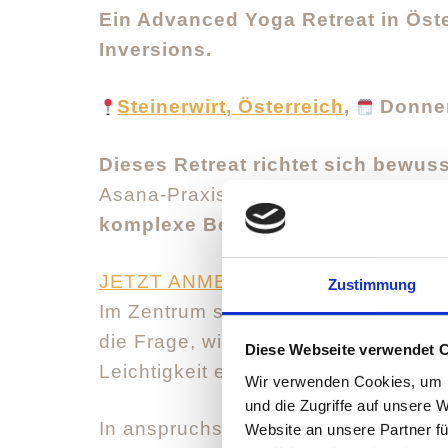
Ein Advanced Yoga Retreat in Öste
Inversions.
Steinerwirt, Österreich
,
Donners
Dieses Retreat richtet sich bewus
Asana-Praxis auf ein neues Level b
komplexe Bewegungsmuster
verti
JETZT ANMELDEN
Zustimmung
Im Zentrum stehen die
tragenden St
die Frage, wie aus
präziser Ausrich
Diese Webseite verwendet 
Leichtigkeit entsteht.
Wir verwenden Cookies, um I
und die Zugriffe auf unsere 
In anspruchsvollen, fließenden Vin
Website an unsere Partner fü