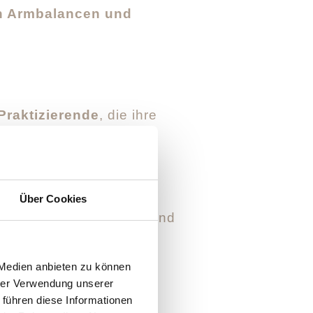
 in Armbalancen und
Praktizierende
, die ihre
sions, Mobility und
Über Cookies
, Hüften und Atmung – und
usster Mobilität
echte
 Medien anbieten zu können
hrer Verwendung unserer
nd spielerischen
 führen diese Informationen