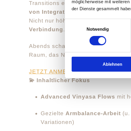
möglicherweise mit weiteren
Transitions erforschen wir Armbalan
der Dienste gesammelt habe
von Integration, Kontrolle und Ver
Nicht nur höher fliegen – sondern
st
Einwilligungsauswahl
Verbindung
.
Notwendig
Abends schafft eine bewusst reduzi
Raum, das Nervensystem zu reguliere
Ablehnen
JETZT ANMELDEN
💫 Inhaltlicher Fokus
Advanced Vinyasa Flows
mit h
Gezielte
Armbalance-Arbeit
(u.
Variationen)