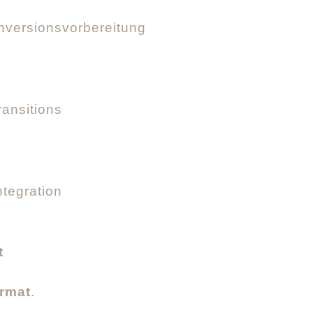
Inversionsvorbereitung
ransitions
ntegration
t
ormat
.