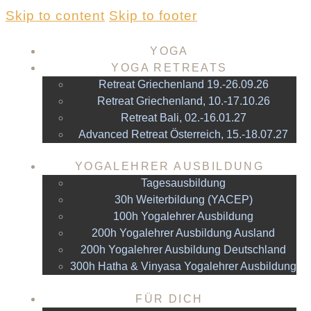
Skip to content
Skip to footer
YOGA
YOGA RETREATS
Retreat Griechenland 19.-26.09.26
Retreat Griechenland, 10.-17.10.26
Retreat Bali, 02.-16.01.27
Advanced Retreat Österreich, 15.-18.07.27
YOGALEHRER AUSBILDUNG
Tagesausbildung
30h Weiterbildung (YACEP)
100h Yogalehrer Ausbildung
200h Yogalehrer Ausbildung Ausland
200h Yogalehrer Ausbildung Deutschland
300h Hatha & Vinyasa Yogalehrer Ausbildung
FÜR DICH