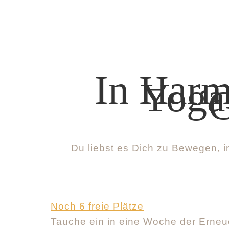
In Harm
Yoga
G
Du liebst es Dich zu Bewegen, i
Noch 6 freie Plätze
Tauche ein in eine Woche der Erne