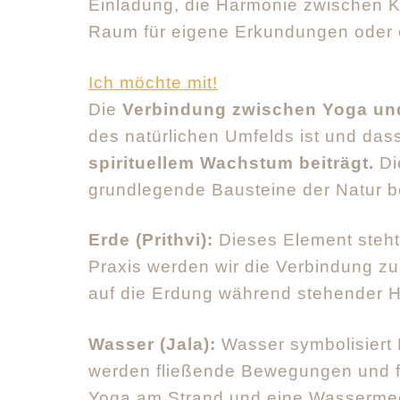
Einladung, die Harmonie zwischen K
Raum für eigene Erkundungen oder 
Ich möchte mit!
Die
Verbindung zwischen Yoga un
des natürlichen Umfelds ist und da
spirituellem Wachstum beiträgt.
Di
grundlegende Bausteine der Natur b
Erde (Prithvi):
Dieses Element steht f
Praxis werden wir die Verbindung z
auf die Erdung während stehender 
Wasser (Jala):
Wasser symbolisiert 
werden fließende Bewegungen und fl
Yoga am Strand und eine Wassermedi