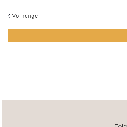
Datum
wählen.
Veranstaltungen
Vorherige
Folg