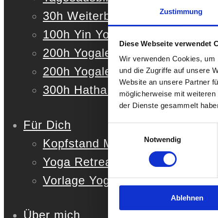
Zustimmung
30h Weiterbildung (YACEP)
100h Yin Yoga & Meditationsau
Diese Webseite verwendet 
200h Yogalehrer Ausbildung Au
Wir verwenden Cookies, um I
200h Yogalehrer Ausbildung De
und die Zugriffe auf unsere 
Website an unsere Partner fü
300h Hatha & Vinyasa Yogalehr
möglicherweise mit weiteren
der Dienste gesammelt habe
Für Dich
Einwilligungsauswahl
Notwendig
Kopfstand Masterclass
Yoga Retreat Kit
Vorlage Yoga Stunde
Ablehnen
Über mich