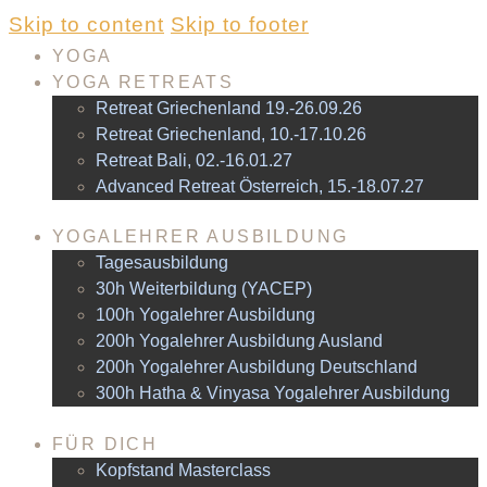
Skip to content
Skip to footer
YOGA
YOGA RETREATS
Retreat Griechenland 19.-26.09.26
Retreat Griechenland, 10.-17.10.26
Retreat Bali, 02.-16.01.27
Advanced Retreat Österreich, 15.-18.07.27
YOGALEHRER AUSBILDUNG
Tagesausbildung
30h Weiterbildung (YACEP)
100h Yogalehrer Ausbildung
200h Yogalehrer Ausbildung Ausland
200h Yogalehrer Ausbildung Deutschland
300h Hatha & Vinyasa Yogalehrer Ausbildung
FÜR DICH
Kopfstand Masterclass