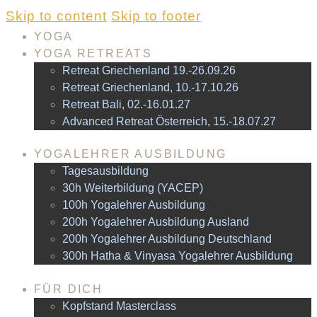
Skip to content
Skip to footer
YOGA
YOGA RETREATS
Retreat Griechenland 19.-26.09.26
Retreat Griechenland, 10.-17.10.26
Retreat Bali, 02.-16.01.27
Advanced Retreat Österreich, 15.-18.07.27
YOGALEHRER AUSBILDUNG
Tagesausbildung
30h Weiterbildung (YACEP)
100h Yogalehrer Ausbildung
200h Yogalehrer Ausbildung Ausland
200h Yogalehrer Ausbildung Deutschland
300h Hatha & Vinyasa Yogalehrer Ausbildung
FÜR DICH
Kopfstand Masterclass