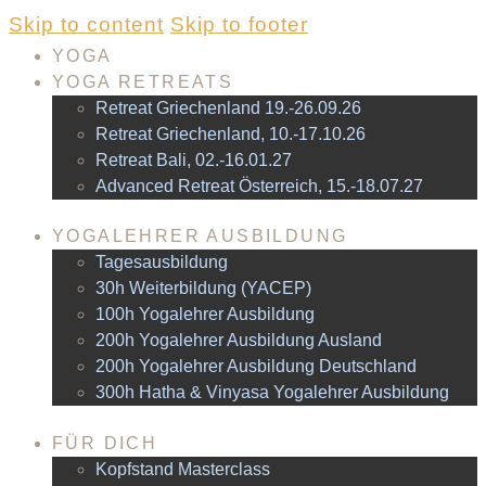
Skip to content
Skip to footer
YOGA
YOGA RETREATS
Retreat Griechenland 19.-26.09.26
Retreat Griechenland, 10.-17.10.26
Retreat Bali, 02.-16.01.27
Advanced Retreat Österreich, 15.-18.07.27
YOGALEHRER AUSBILDUNG
Tagesausbildung
30h Weiterbildung (YACEP)
100h Yogalehrer Ausbildung
200h Yogalehrer Ausbildung Ausland
200h Yogalehrer Ausbildung Deutschland
300h Hatha & Vinyasa Yogalehrer Ausbildung
FÜR DICH
Kopfstand Masterclass