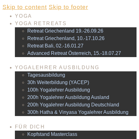
Skip to content
Skip to footer
YOGA
YOGA RETREATS
Retreat Griechenland 19.-26.09.26
Retreat Griechenland, 10.-17.10.26
Retreat Bali, 02.-16.01.27
Advanced Retreat Österreich, 15.-18.07.27
YOGALEHRER AUSBILDUNG
Tagesausbildung
30h Weiterbildung (YACEP)
100h Yogalehrer Ausbildung
200h Yogalehrer Ausbildung Ausland
200h Yogalehrer Ausbildung Deutschland
300h Hatha & Vinyasa Yogalehrer Ausbildung
FÜR DICH
Kopfstand Masterclass