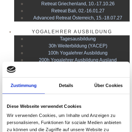
Retreat Griechenland, 10.-17.10.26
Retreat Bali, 02.-16.01.27
Advanced Retreat Österreich, 15.-18.07.27
YOGALEHRER AUSBILDUNG
Tagesausbildung
30h Weiterbildung (YACEP)
100h Yogalehrer Ausbildung
200h Yogalehrer Ausbildung Ausland
200h Yogalehrer Ausbildung Deutschland
300h Hatha & Vinyasa Yogalehrer Ausbildung
Zustimmung
Details
Über Cookies
FÜR DICH
Kopfstand Masterclass
Yoga Retreat Kit
Diese Webseite verwendet Cookies
Vorlage Yoga Stunde
Wir verwenden Cookies, um Inhalte und Anzeigen zu
personalisieren, Funktionen für soziale Medien anbieten
ÜBER MICH
zu können und die Zugriffe auf unsere Website zu
BLOG