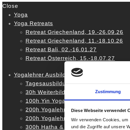
Close
Yoga
Yoga Retreats
Retreat Griechenland, 19.-26.09.26
Retreat Griechenland, 11.-18.10.26
Retreat Bali, 02.-16.01.27
Retreat Österreich, 15.-18.07.27
Yogalehrer Ausbildung
Tagesausbildung
Zustimmung
30h Weiterbildung (YACEP)
100h Yin Yoga & Meditationsausbildu
200h Yogalehrer Ausbildung Ausland
Diese Webseite verwendet 
200h Yogalehrer Ausbildung Deutsch
Wir verwenden Cookies, um I
300h Hatha & Vinyasa Yogalehrer Au
und die Zugriffe auf unsere 