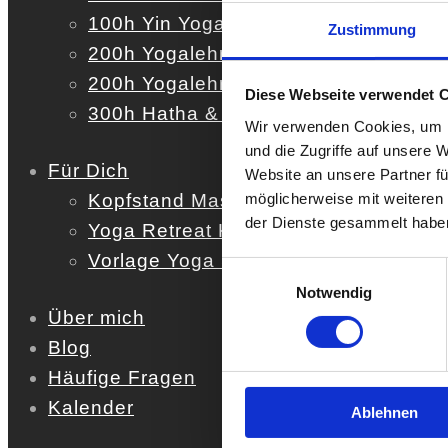
100h Yin Yoga & Meditationsausbildu
Zustimmung
200h Yogalehrer Ausbildung Ausland
200h Yogalehrer Ausbildung Deutsch
Diese Webseite verwendet 
300h Hatha & Vinyasa Yogalehrer Au
Wir verwenden Cookies, um I
und die Zugriffe auf unsere 
Für Dich
Website an unsere Partner fü
möglicherweise mit weiteren
Kopfstand Masterclass
der Dienste gesammelt habe
Yoga Retreat Kit
Vorlage Yoga Stunde
Einwilligungsauswahl
Notwendig
Über mich
Blog
Häufige Fragen
Kalender
Ablehnen