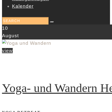
Kalender
10
August
view
Yoga- und Wandern He