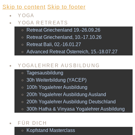
Skip to content
Skip to footer
YOGA
YOGA RETREATS
Retreat Griechenland 19.-26.09.26
Retreat Griechenland, 10.-17.10.26
Retreat Bali, 02.-16.01.27
Advanced Retreat Österreich, 15.-18.07.27
YOGALEHRER AUSBILDUNG
Tagesausbildung
30h Weiterbildung (YACEP)
100h Yogalehrer Ausbildung
200h Yogalehrer Ausbildung Ausland
200h Yogalehrer Ausbildung Deutschland
300h Hatha & Vinyasa Yogalehrer Ausbildung
FÜR DICH
Kopfstand Masterclass