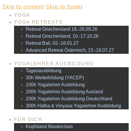
Skip to content
Skip to footer
YOGA
YOGA RETREATS
Retreat Griechenland 19.-26.09.26
Retreat Griechenland, 10.-17.10.26
Retreat Bali, 02.-16.01.27
Advanced Retreat Österreich, 15.-18.07.27
YOGALEHRER AUSBILDUNG
Tagesausbildung
30h Weiterbildung (YACEP)
100h Yogalehrer Ausbildung
200h Yogalehrer Ausbildung Ausland
200h Yogalehrer Ausbildung Deutschland
300h Hatha & Vinyasa Yogalehrer Ausbildung
FÜR DICH
Kopfstand Masterclass