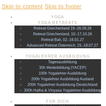
Skip to content
Skip to footer
YOGA
YOGA RETREATS
Retreat Griechenland 19.-26.09.26
Retreat Griechenland, 10.-17.10.26
Retreat Bali, 02.-16.01.27
Advanced Retreat Österreich, 15.-18.07.27
YOGALEHRER AUSBILDUNG
Tagesausbildung
30h Weiterbildung (YACEP)
100h Yogalehrer Ausbildung
200h Yogalehrer Ausbildung Ausland
200h Yogalehrer Ausbildung Deutschland
300h Hatha & Vinyasa Yogalehrer Ausbildung
FÜR DICH