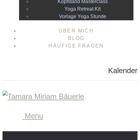
Kopfstand Masterclass
Yoga Retreat Kit
Vorlage Yoga Stunde
ÜBER MICH
BLOG
HÄUFIGE FRAGEN
Kalender
Menu