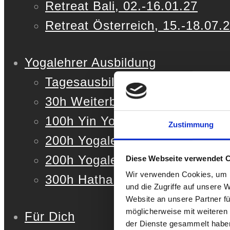
Retreat Bali, 02.-16.01.27
Retreat Österreich, 15.-18.07.
Yogalehrer Ausbildung
Tagesausbildung
30h Weiterbildung (YACEP)
100h Yin Yoga & Meditationsau
Zustimmung
200h Yogalehrer Ausbildung Au
200h Yogalehrer Ausbildung De
Diese Webseite verwendet 
Wir verwenden Cookies, um I
300h Hatha & Vinyasa Yogalehr
und die Zugriffe auf unsere 
Website an unsere Partner fü
möglicherweise mit weiteren
Für Dich
der Dienste gesammelt habe