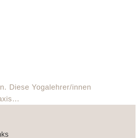
. Diese Yogalehrer/innen
raxis…
nks