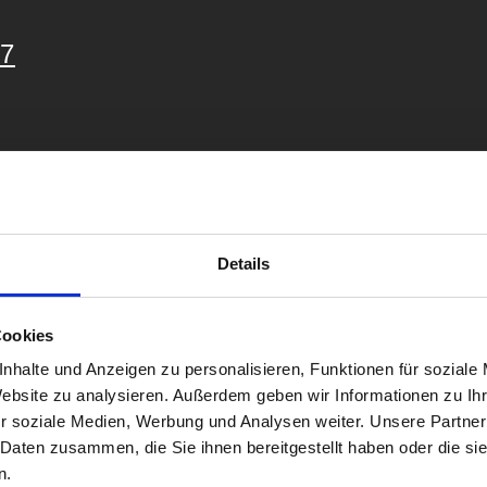
27
sbildung
Details
sland
utschland
Cookies
nhalte und Anzeigen zu personalisieren, Funktionen für soziale
er Ausbildung
Website zu analysieren. Außerdem geben wir Informationen zu I
r soziale Medien, Werbung und Analysen weiter. Unsere Partner
 Daten zusammen, die Sie ihnen bereitgestellt haben oder die s
n.