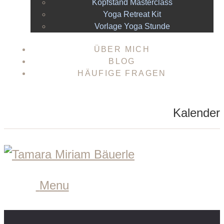
Kopfstand Masterclass
Yoga Retreat Kit
Vorlage Yoga Stunde
ÜBER MICH
BLOG
HÄUFIGE FRAGEN
Kalender
Menu