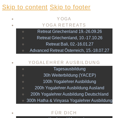
Skip to content
Skip to footer
YOGA
YOGA RETREATS
Retreat Griechenland 19.-26.09.26
Retreat Griechenland, 10.-17.10.26
Retreat Bali, 02.-16.01.27
Advanced Retreat Österreich, 15.-18.07.27
YOGALEHRER AUSBILDUNG
Tagesausbildung
30h Weiterbildung (YACEP)
100h Yogalehrer Ausbildung
200h Yogalehrer Ausbildung Ausland
200h Yogalehrer Ausbildung Deutschland
300h Hatha & Vinyasa Yogalehrer Ausbildung
FÜR DICH