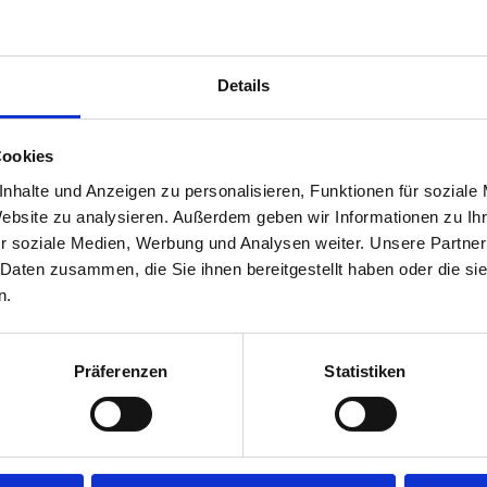
27
Details
Cookies
nhalte und Anzeigen zu personalisieren, Funktionen für soziale
Website zu analysieren. Außerdem geben wir Informationen zu I
r soziale Medien, Werbung und Analysen weiter. Unsere Partner
sbildung
 Daten zusammen, die Sie ihnen bereitgestellt haben oder die s
sland
n.
utschland
Präferenzen
Statistiken
er Ausbildung