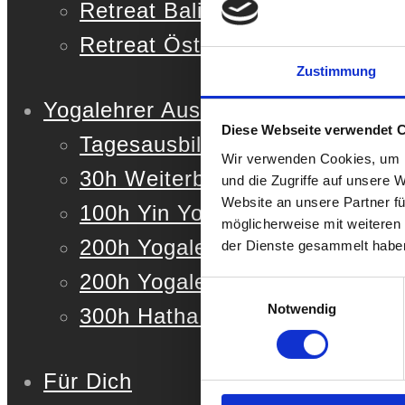
Retreat Bali, 02.-16.01.27
Retreat Österreich, 15.-18.07.
Zustimmung
Yogalehrer Ausbildung
Diese Webseite verwendet 
Tagesausbildung
Wir verwenden Cookies, um I
30h Weiterbildung (YACEP)
und die Zugriffe auf unsere 
Website an unsere Partner fü
100h Yin Yoga & Meditationsau
möglicherweise mit weiteren
200h Yogalehrer Ausbildung Au
der Dienste gesammelt habe
200h Yogalehrer Ausbildung De
Einwilligungsauswahl
Notwendig
300h Hatha & Vinyasa Yogalehr
Für Dich