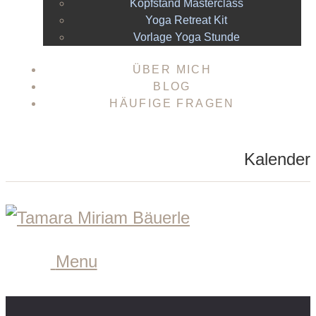
Kopfstand Masterclass
Yoga Retreat Kit
Vorlage Yoga Stunde
ÜBER MICH
BLOG
HÄUFIGE FRAGEN
Kalender
Menu