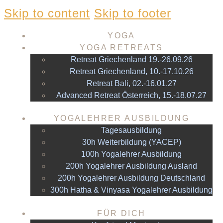
Skip to content
Skip to footer
YOGA
YOGA RETREATS
Retreat Griechenland 19.-26.09.26
Retreat Griechenland, 10.-17.10.26
Retreat Bali, 02.-16.01.27
Advanced Retreat Österreich, 15.-18.07.27
YOGALEHRER AUSBILDUNG
Tagesausbildung
30h Weiterbildung (YACEP)
100h Yogalehrer Ausbildung
200h Yogalehrer Ausbildung Ausland
200h Yogalehrer Ausbildung Deutschland
300h Hatha & Vinyasa Yogalehrer Ausbildung
FÜR DICH