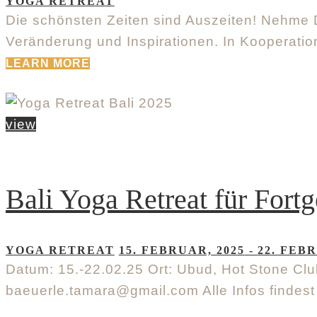
YOGA RETREAT
Die schönsten Zeiten sind Auszeiten! Nehme D
Veränderung und Inspirationen. In Kooperatio
LEARN MORE
view
Bali Yoga Retreat für Fortg
YOGA RETREAT
15. FEBRUAR, 2025
-
22. FEB
Datum: 15.-22.02.25 Ort: Ubud, Hot Stone Cl
baeuerle.tamara@gmail.com Alle Infos findest