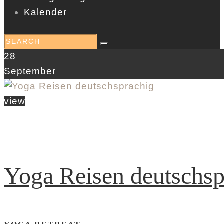
Kalender
28
September
view
Yoga Reisen deutschsp