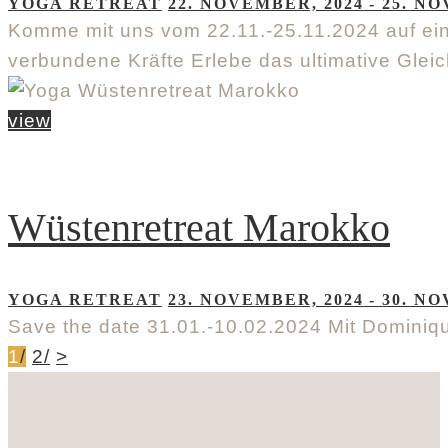
YOGA RETREAT
22. NOVEMBER, 2024
-
25. NO
Komme mit uns vom 22.11.-25.11.2024 auf ein
verbundene Kräfte Erlebe das ultimative Gle
view
Wüstenretreat Marokko
YOGA RETREAT
23. NOVEMBER, 2024
-
30. NO
Save the date 31.01.-10.02.2024 Mit Dominique
1
/
2
/
>