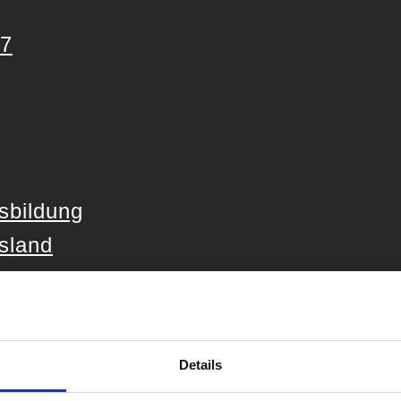
27
sbildung
sland
utschland
er Ausbildung
Details