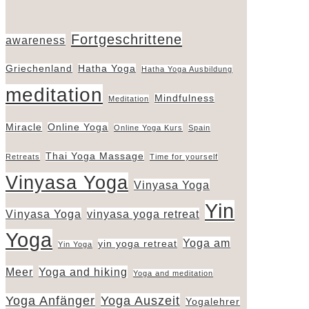
Fortgeschrittene
awareness
Griechenland
Hatha Yoga
Hatha Yoga Ausbildung
meditation
Mindfulness
Meditation
Miracle
Online Yoga
Online Yoga Kurs
Spain
Thai Yoga Massage
Retreats
Time for yourself
Vinyasa Yoga
Vinyasa Yoga
Yin
Vinyasa Yoga
vinyasa yoga retreat
Yoga
Yoga am
yin yoga retreat
Yin Yoga
Meer
Yoga and hiking
Yoga and meditation
Yoga Anfänger
Yoga Auszeit
Yogalehrer