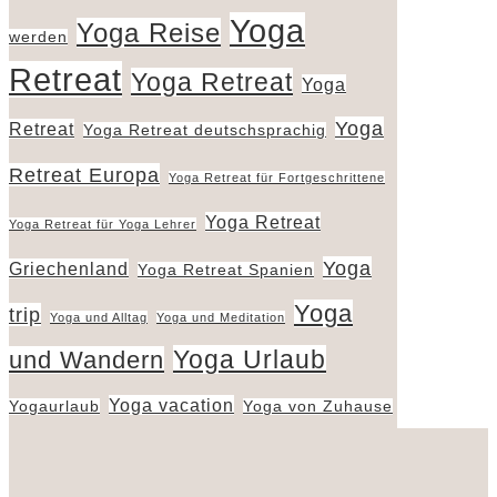
Yoga
Yoga Reise
werden
Retreat
Yoga Retreat
Yoga
Yoga
Retreat
Yoga Retreat deutschsprachig
Retreat Europa
Yoga Retreat für Fortgeschrittene
Yoga Retreat
Yoga Retreat für Yoga Lehrer
Yoga
Griechenland
Yoga Retreat Spanien
Yoga
trip
Yoga und Alltag
Yoga und Meditation
Yoga Urlaub
und Wandern
Yoga vacation
Yogaurlaub
Yoga von Zuhause