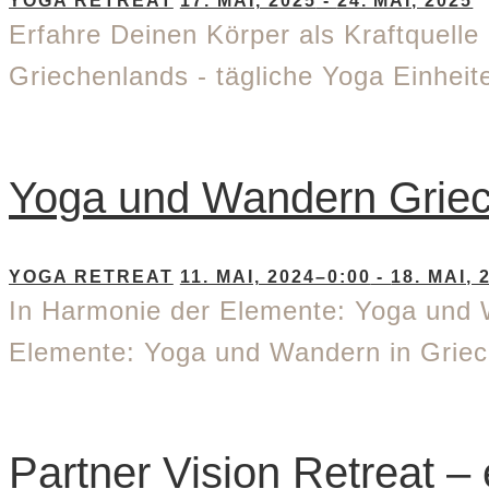
YOGA RETREAT
17. MAI, 2025
-
24. MAI, 2025
Erfahre Deinen Körper als Kraftquell
Griechenlands - tägliche Yoga Einhei
Yoga und Wandern Grie
YOGA RETREAT
11. MAI, 2024–0:00
-
18. MAI, 
In Harmonie der Elemente: Yoga und 
Elemente: Yoga und Wandern in Griec
Partner Vision Retreat 