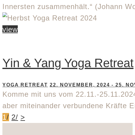
Innersten zusammenhält.“ (Johann W
view
Yin & Yang Yoga Retreat
YOGA RETREAT
22. NOVEMBER, 2024
-
25. N
Komme mit uns vom 22.11.-25.11.2024 
aber miteinander verbundene Kräfte E
1
/
2
/
>