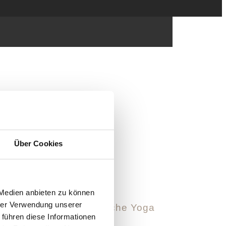
05.2026
Über Cookies
 Medien anbieten zu können
hrer Verwendung unserer
e Griechenlands - tägliche Yoga
 führen diese Informationen