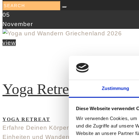
05
November
view
Yoga Retreat Griechen
Zustimmung
Diese Webseite verwendet 
Wir verwenden Cookies, um I
YOGA RETREAT
und die Zugriffe auf unsere 
Erfahre Deinen Körper als Kraftquelle Komme 
Website an unsere Partner fü
Einheiten und Wanderungen im Epirus verbin