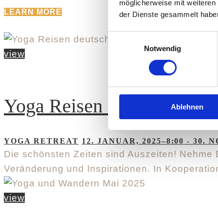
möglicherweise mit weiteren
LEARN MORE
der Dienste gesammelt habe
Einwilligungsauswahl
Notwendig
view
Yoga Reisen deutschsprach
Ablehnen
YOGA RETREAT
12. JANUAR, 2025–8:00
-
30. 
Die schönsten Zeiten sind Auszeiten! Nehme D
Veränderung und Inspirationen. In Kooperatio
view