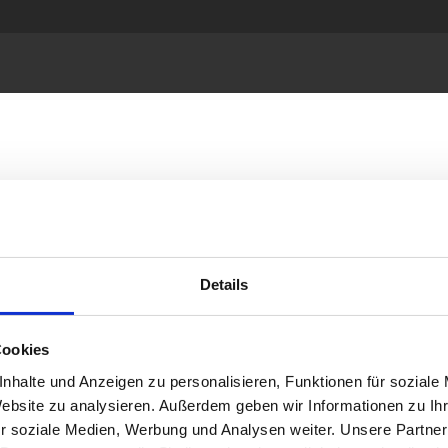
land, Sivota 16.05.-23.
Details
Cookies
nhalte und Anzeigen zu personalisieren, Funktionen für soziale
Website zu analysieren. Außerdem geben wir Informationen zu I
mit mir vom 16.05.-23.05.2026 an die Westküst
r soziale Medien, Werbung und Analysen weiter. Unsere Partner
den Dich mit den…