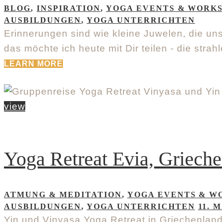
BLOG
,
INSPIRATION
,
YOGA EVENTS & WORK
AUSBILDUNGEN
,
YOGA UNTERRICHTEN
Erinnerungen sind wie kleine Juwelen, die un
das möchte ich heute mit Dir teilen - die st
LEARN MORE
view
Yoga Retreat Evia, Griech
ATMUNG & MEDITATION
,
YOGA EVENTS & W
AUSBILDUNGEN
,
YOGA UNTERRICHTEN
11. M
Yin und Vinyasa Yoga Retreat in Griechenlan