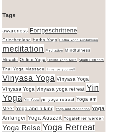
Tags
Fortgeschrittene
awareness
Griechenland
Hatha Yoga
Hatha Yoga Ausbildung
meditation
Mindfulness
Meditation
Miracle
Online Yoga
Online Yoga Kurs
Spain Retreats
Thai Yoga Massage
Time for yourself
Vinyasa Yoga
Vinyasa Yoga
Yin
Vinyasa Yoga
vinyasa yoga retreat
Yoga
Yoga am
yin yoga retreat
Yin Yoga
Yoga
Meer
Yoga and hiking
Yoga and meditation
Anfänger
Yoga Auszeit
Yogalehrer werden
Yoga Retreat
Yoga Reise