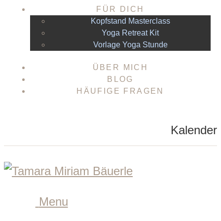
FÜR DICH
Kopfstand Masterclass
Yoga Retreat Kit
Vorlage Yoga Stunde
ÜBER MICH
BLOG
HÄUFIGE FRAGEN
Kalender
Menu