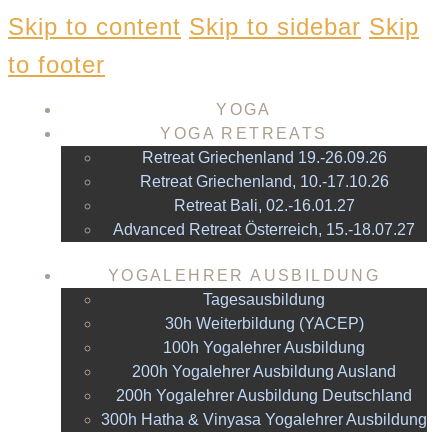
Skip to content
Skip to sidebar
Skip
to footer
YOGA
YOGA RETREATS
Retreat Griechenland 19.-26.09.26
Retreat Griechenland, 10.-17.10.26
Retreat Bali, 02.-16.01.27
Advanced Retreat Österreich, 15.-18.07.27
YOGALEHRER AUSBILDUNG
Tagesausbildung
30h Weiterbildung (YACEP)
100h Yogalehrer Ausbildung
200h Yogalehrer Ausbildung Ausland
200h Yogalehrer Ausbildung Deutschland
300h Hatha & Vinyasa Yogalehrer Ausbildung