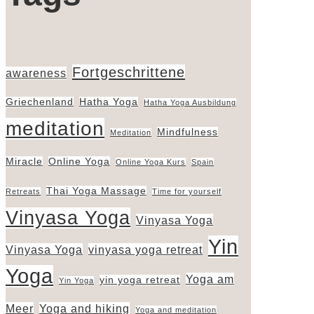
Fortgeschrittene
awareness
Griechenland
Hatha Yoga
Hatha Yoga Ausbildung
meditation
Mindfulness
Meditation
Miracle
Online Yoga
Online Yoga Kurs
Spain
Thai Yoga Massage
Retreats
Time for yourself
Vinyasa Yoga
Vinyasa Yoga
Yin
Vinyasa Yoga
vinyasa yoga retreat
Yoga
Yoga am
yin yoga retreat
Yin Yoga
Meer
Yoga and hiking
Yoga and meditation