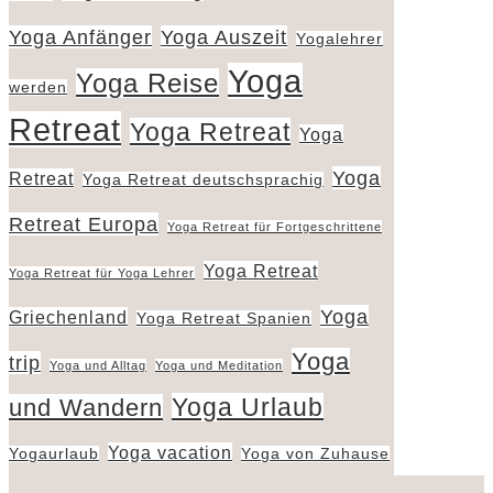
Yoga Anfänger
Yoga Auszeit
Yogalehrer
Yoga
Yoga Reise
werden
Retreat
Yoga Retreat
Yoga
Yoga
Retreat
Yoga Retreat deutschsprachig
Retreat Europa
Yoga Retreat für Fortgeschrittene
Yoga Retreat
Yoga Retreat für Yoga Lehrer
Yoga
Griechenland
Yoga Retreat Spanien
Yoga
trip
Yoga und Alltag
Yoga und Meditation
Yoga Urlaub
und Wandern
Yoga vacation
Yogaurlaub
Yoga von Zuhause