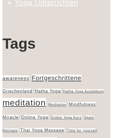
Yoga Unterrichten
Tags
Fortgeschrittene
awareness
Griechenland
Hatha Yoga
Hatha Yoga Ausbildung
meditation
Mindfulness
Meditation
Miracle
Online Yoga
Online Yoga Kurs
Spain
Thai Yoga Massage
Retreats
Time for yourself