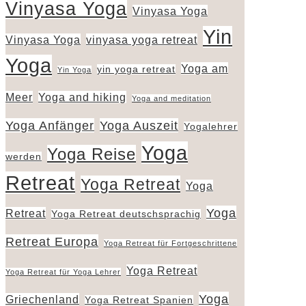
Vinyasa Yoga
Vinyasa Yoga
Yin
Vinyasa Yoga
vinyasa yoga retreat
Yoga
Yoga am
yin yoga retreat
Yin Yoga
Meer
Yoga and hiking
Yoga and meditation
Yoga Anfänger
Yoga Auszeit
Yogalehrer
Yoga
Yoga Reise
werden
Retreat
Yoga Retreat
Yoga
Yoga
Retreat
Yoga Retreat deutschsprachig
Retreat Europa
Yoga Retreat für Fortgeschrittene
Yoga Retreat
Yoga Retreat für Yoga Lehrer
Yoga
Griechenland
Yoga Retreat Spanien