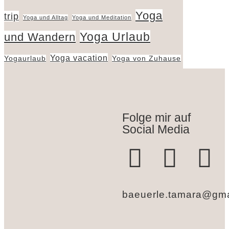
Yoga
trip
Yoga und Alltag
Yoga und Meditation
Yoga Urlaub
und Wandern
Yoga vacation
Yogaurlaub
Yoga von Zuhause
Folge mir auf
Social Media
baeuerle.tamara@gma