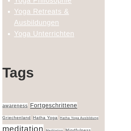
Yoga Philosophie
Yoga Retreats &
Ausbildungen
Yoga Unterrichten
Tags
Fortgeschrittene
awareness
Griechenland
Hatha Yoga
Hatha Yoga Ausbildung
meditation
Mindfulness
Meditation