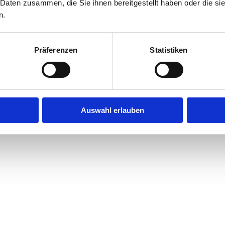
 Daten zusammen, die Sie ihnen bereitgestellt haben oder die s
n.
Präferenzen
Statistiken
query did not match
Auswahl erlauben
ent and do a search below or