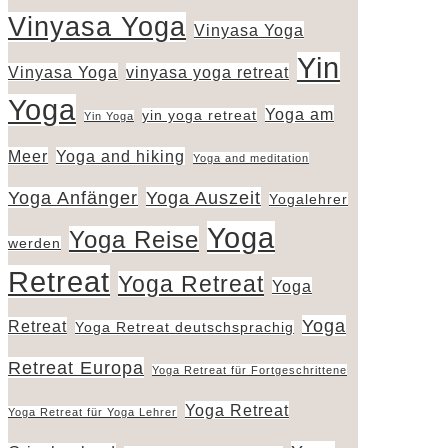
Vinyasa Yoga
Vinyasa Yoga
Yin
Vinyasa Yoga
vinyasa yoga retreat
Yoga
Yoga am
yin yoga retreat
Yin Yoga
Meer
Yoga and hiking
Yoga and meditation
Yoga Anfänger
Yoga Auszeit
Yogalehrer
Yoga
Yoga Reise
werden
Retreat
Yoga Retreat
Yoga
Yoga
Retreat
Yoga Retreat deutschsprachig
Retreat Europa
Yoga Retreat für Fortgeschrittene
Yoga Retreat
Yoga Retreat für Yoga Lehrer