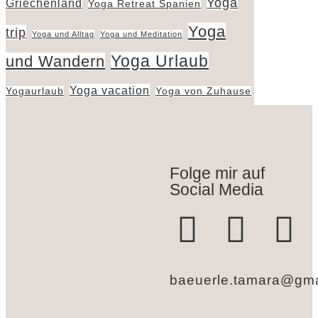
Yoga
Griechenland
Yoga Retreat Spanien
Yoga
trip
Yoga und Alltag
Yoga und Meditation
Yoga Urlaub
und Wandern
Yoga vacation
Yogaurlaub
Yoga von Zuhause
Folge mir auf
Social Media
baeuerle.tamara@gma