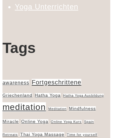
Yoga Unterrichten
Tags
Fortgeschrittene
awareness
Griechenland
Hatha Yoga
Hatha Yoga Ausbildung
meditation
Mindfulness
Meditation
Miracle
Online Yoga
Online Yoga Kurs
Spain
Thai Yoga Massage
Retreats
Time for yourself