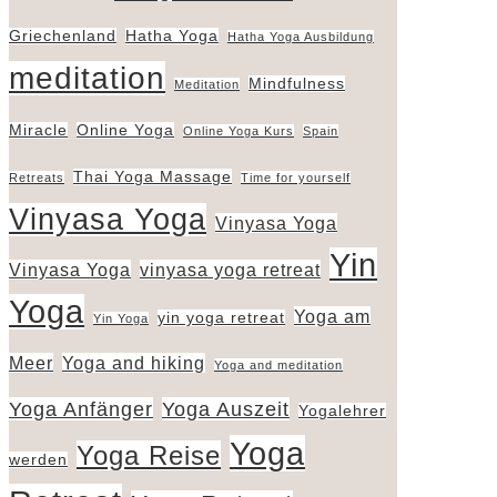
Griechenland
Hatha Yoga
Hatha Yoga Ausbildung
meditation
Mindfulness
Meditation
Miracle
Online Yoga
Online Yoga Kurs
Spain
Thai Yoga Massage
Retreats
Time for yourself
Vinyasa Yoga
Vinyasa Yoga
Yin
Vinyasa Yoga
vinyasa yoga retreat
Yoga
Yoga am
yin yoga retreat
Yin Yoga
Meer
Yoga and hiking
Yoga and meditation
Yoga Anfänger
Yoga Auszeit
Yogalehrer
Yoga
Yoga Reise
werden