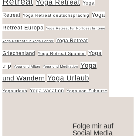
Retreat
Yoga Retreat
Yoga
Yoga
Retreat
Yoga Retreat deutschsprachig
Retreat Europa
Yoga Retreat für Fortgeschrittene
Yoga Retreat
Yoga Retreat für Yoga Lehrer
Yoga
Griechenland
Yoga Retreat Spanien
Yoga
trip
Yoga und Alltag
Yoga und Meditation
Yoga Urlaub
und Wandern
Yoga vacation
Yogaurlaub
Yoga von Zuhause
Folge mir auf
Social Media