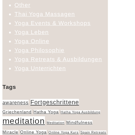
Other
Thai Yoga Massagen
Yoga Events & Workshops
Yoga Leben
Yoga Online
Yoga Philosophie
Yoga Retreats & Ausbildungen
Yoga Unterrichten
Tags
Fortgeschrittene
awareness
Griechenland
Hatha Yoga
Hatha Yoga Ausbildung
meditation
Mindfulness
Meditation
Miracle
Online Yoga
Online Yoga Kurs
Spain Retreats