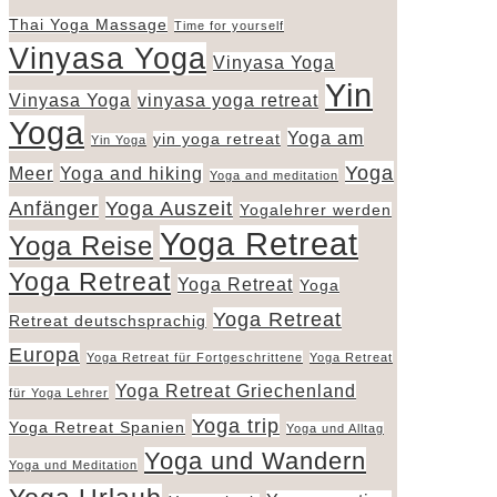
Thai Yoga Massage
Time for yourself
Vinyasa Yoga
Vinyasa Yoga
Yin
Vinyasa Yoga
vinyasa yoga retreat
Yoga
Yoga am
yin yoga retreat
Yin Yoga
Yoga
Meer
Yoga and hiking
Yoga and meditation
Anfänger
Yoga Auszeit
Yogalehrer werden
Yoga Retreat
Yoga Reise
Yoga Retreat
Yoga Retreat
Yoga
Yoga Retreat
Retreat deutschsprachig
Europa
Yoga Retreat für Fortgeschrittene
Yoga Retreat
Yoga Retreat Griechenland
für Yoga Lehrer
Yoga trip
Yoga Retreat Spanien
Yoga und Alltag
Yoga und Wandern
Yoga und Meditation