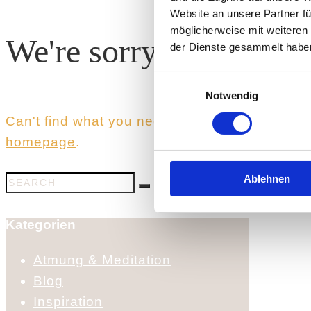
Website an unsere Partner fü
möglicherweise mit weiteren
We're sorry, but your 
der Dienste gesammelt habe
Einwilligungsauswahl
Notwendig
Can't find what you need? Take a moment and
homepage
.
Ablehnen
Kategorien
Atmung & Meditation
Blog
Inspiration