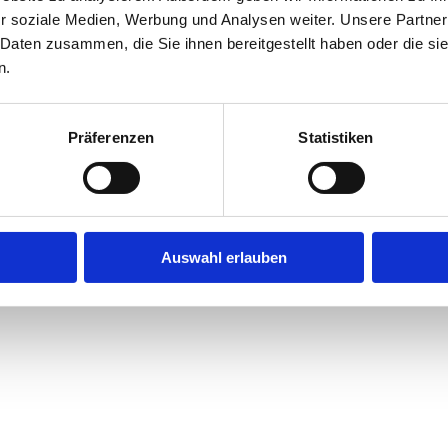
r soziale Medien, Werbung und Analysen weiter. Unsere Partner
 Daten zusammen, die Sie ihnen bereitgestellt haben oder die s
query did not match
n.
Präferenzen
Statistiken
 do a search below or start from
our
Auswahl erlauben