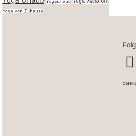
Yoga Urlaub
Yoga vacation
Yogaurlaub
Yoga von Zuhause
Folg
baeu