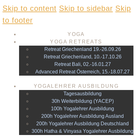
Skip to content
Skip to sidebar
Skip
to footer
YOGA
YOGA RETREATS
Retreat Griechenland 19.-26.09.26
Retreat Griechenland, 10.-17.10.26
Retreat Bali, 02.-16.01.27
Advanced Retreat Österreich, 15.-18.07.27
YOGALEHRER AUSBILDUNG
Tagesausbildung
30h Weiterbildung (YACEP)
100h Yogalehrer Ausbildung
200h Yogalehrer Ausbildung Ausland
200h Yogalehrer Ausbildung Deutschland
300h Hatha & Vinyasa Yogalehrer Ausbildung