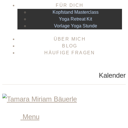
FÜR DICH
Kopfstand Masterclass
Yoga Retreat Kit
Vorlage Yoga Stunde
ÜBER MICH
BLOG
HÄUFIGE FRAGEN
Kalender
Menu