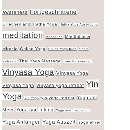
Fortgeschrittene
awareness
Griechenland
Hatha Yoga
Hatha Yoga Ausbildung
meditation
Mindfulness
Meditation
Miracle
Online Yoga
Online Yoga Kurs
Spain
Thai Yoga Massage
Retreats
Time for yourself
Vinyasa Yoga
Vinyasa Yoga
Yin
Vinyasa Yoga
vinyasa yoga retreat
Yoga
Yoga am
yin yoga retreat
Yin Yoga
Meer
Yoga and hiking
Yoga and meditation
Yoga Anfänger
Yoga Auszeit
Yogalehrer