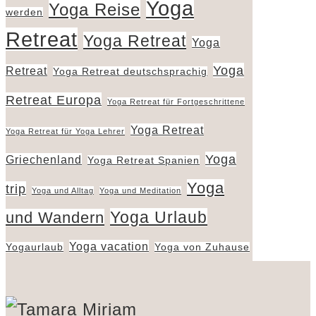
Yoga
Yoga Reise
werden
Retreat
Yoga Retreat
Yoga
Yoga
Retreat
Yoga Retreat deutschsprachig
Retreat Europa
Yoga Retreat für Fortgeschrittene
Yoga Retreat
Yoga Retreat für Yoga Lehrer
Yoga
Griechenland
Yoga Retreat Spanien
Yoga
trip
Yoga und Alltag
Yoga und Meditation
Yoga Urlaub
und Wandern
Yoga vacation
Yogaurlaub
Yoga von Zuhause