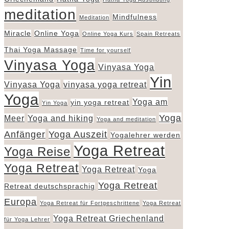
meditation
Mindfulness
Meditation
Miracle
Online Yoga
Online Yoga Kurs
Spain Retreats
Thai Yoga Massage
Time for yourself
Vinyasa Yoga
Vinyasa Yoga
Yin
Vinyasa Yoga
vinyasa yoga retreat
Yoga
Yoga am
yin yoga retreat
Yin Yoga
Yoga
Meer
Yoga and hiking
Yoga and meditation
Anfänger
Yoga Auszeit
Yogalehrer werden
Yoga Retreat
Yoga Reise
Yoga Retreat
Yoga Retreat
Yoga
Yoga Retreat
Retreat deutschsprachig
Europa
Yoga Retreat für Fortgeschrittene
Yoga Retreat
Yoga Retreat Griechenland
für Yoga Lehrer