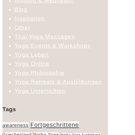
Atmung & Meditation
Blog
Inspiration
Other
Thai Yoga Massagen
Yoga Events & Workshops
Yoga Leben
Yoga Online
Yoga Philosophie
Yoga Retreats & Ausbildungen
Yoga Unterrichten
Tags
Fortgeschrittene
awareness
Griechenland
Hatha Yoga
Hatha Yoga Ausbildung