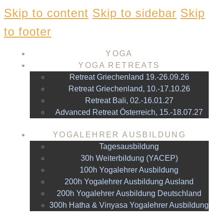
Skip to content
Skip to sidebar
Skip
to footer
YOGA
YOGA RETREATS
Retreat Griechenland 19.-26.09.26
Retreat Griechenland, 10.-17.10.26
Retreat Bali, 02.-16.01.27
Advanced Retreat Österreich, 15.-18.07.27
YOGALEHRER AUSBILDUNG
Tagesausbildung
30h Weiterbildung (YACEP)
100h Yogalehrer Ausbildung
200h Yogalehrer Ausbildung Ausland
200h Yogalehrer Ausbildung Deutschland
300h Hatha & Vinyasa Yogalehrer Ausbildung