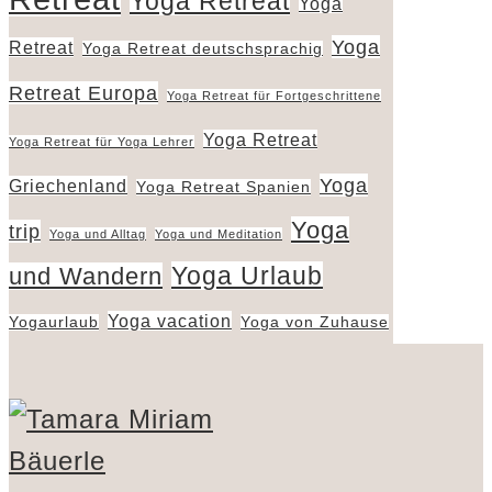
Yoga Retreat
Yoga
Yoga
Retreat
Yoga Retreat deutschsprachig
Retreat Europa
Yoga Retreat für Fortgeschrittene
Yoga Retreat
Yoga Retreat für Yoga Lehrer
Yoga
Griechenland
Yoga Retreat Spanien
Yoga
trip
Yoga und Alltag
Yoga und Meditation
Yoga Urlaub
und Wandern
Yoga vacation
Yogaurlaub
Yoga von Zuhause