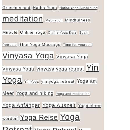
Griechenland
Hatha Yoga
Hatha Yoga Ausbildung
meditation
Mindfulness
Meditation
Miracle
Online Yoga
Online Yoga Kurs
Spain
Thai Yoga Massage
Retreats
Time for yourself
Vinyasa Yoga
Vinyasa Yoga
Yin
Vinyasa Yoga
vinyasa yoga retreat
Yoga
Yoga am
yin yoga retreat
Yin Yoga
Meer
Yoga and hiking
Yoga and meditation
Yoga Anfänger
Yoga Auszeit
Yogalehrer
Yoga
Yoga Reise
werden
Retreat