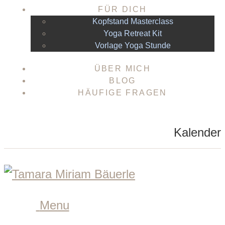
FÜR DICH
Kopfstand Masterclass
Yoga Retreat Kit
Vorlage Yoga Stunde
ÜBER MICH
BLOG
HÄUFIGE FRAGEN
Kalender
Menu