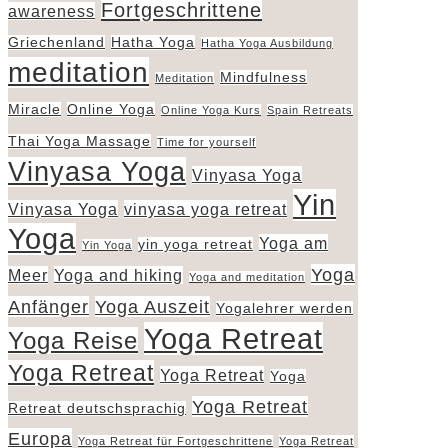
Fortgeschrittene
awareness
Griechenland
Hatha Yoga
Hatha Yoga Ausbildung
meditation
Mindfulness
Meditation
Miracle
Online Yoga
Online Yoga Kurs
Spain Retreats
Thai Yoga Massage
Time for yourself
Vinyasa Yoga
Vinyasa Yoga
Yin
Vinyasa Yoga
vinyasa yoga retreat
Yoga
Yoga am
yin yoga retreat
Yin Yoga
Yoga
Meer
Yoga and hiking
Yoga and meditation
Anfänger
Yoga Auszeit
Yogalehrer werden
Yoga Retreat
Yoga Reise
Yoga Retreat
Yoga Retreat
Yoga
Yoga Retreat
Retreat deutschsprachig
Europa
Yoga Retreat für Fortgeschrittene
Yoga Retreat