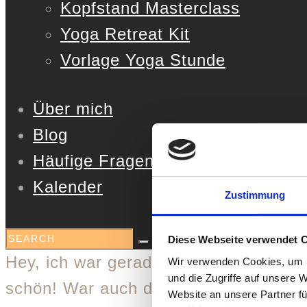
Kopfstand Masterclass
Yoga Retreat Kit
Vorlage Yoga Stunde
Über mich
Blog
Häufige Fragen
Kalender
Zustimmung
Diese Webseite verwendet 
Hey, ich war gerade bei Deiner Yoga 
Wir verwenden Cookies, um I
und die Zugriffe auf unsere 
schön! War auch das erste mal, dass
Website an unsere Partner fü