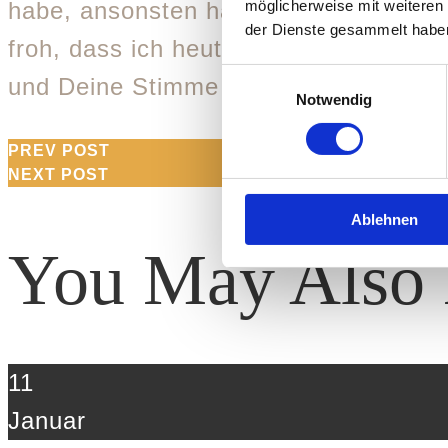
habe, ansonsten habe ich Yoga nur f
möglicherweise mit weiteren
der Dienste gesammelt habe
froh, dass ich heute dabei war, weil D
Einwilligungsauswahl
und Deine Stimme ist sehr beruhigend
Notwendig
PREV POST
NEXT POST
Ablehnen
You May Also 
11
Januar