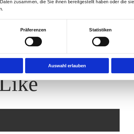
ür mich zuhause gemacht. Bin mega
 Daten zusammen, die Sie ihnen bereitgestellt haben oder die s
n.
u hast alles echt mega gut erklärt
.
Präferenzen
Statistiken
Auswahl erlauben
Like