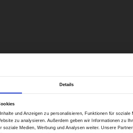
Details
Cookies
Einheit dabei und fand es mega
nhalte und Anzeigen zu personalisieren, Funktionen für soziale
Website zu analysieren. Außerdem geben wir Informationen zu I
 ich eine Yoga Stunde mitgemacht
r soziale Medien, Werbung und Analysen weiter. Unsere Partner