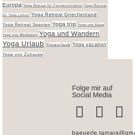
Europa
Yoga Retreat für Fortgeschrittene
Yoga Retreat
Yoga Retreat Griechenland
für Yoga Lehrer
Yoga trip
Yoga Retreat Spanien
Yoga und Alltag
Yoga und Wandern
Yoga und Meditation
Yoga Urlaub
Yoga vacation
Yogaurlaub
Yoga von Zuhause
Folge mir auf
Social Media
baeuerle.tamara@gma