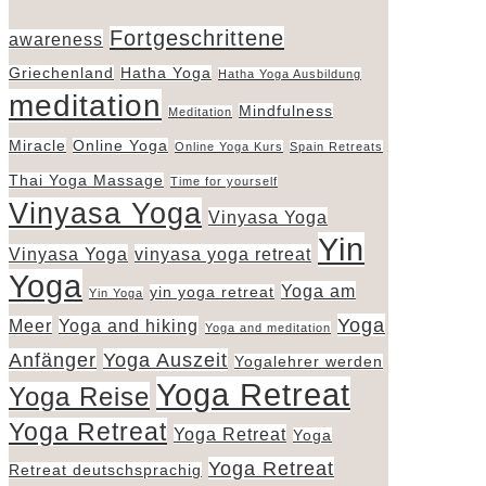
Fortgeschrittene
awareness
Griechenland
Hatha Yoga
Hatha Yoga Ausbildung
meditation
Mindfulness
Meditation
Miracle
Online Yoga
Online Yoga Kurs
Spain Retreats
Thai Yoga Massage
Time for yourself
Vinyasa Yoga
Vinyasa Yoga
Yin
Vinyasa Yoga
vinyasa yoga retreat
Yoga
Yoga am
yin yoga retreat
Yin Yoga
Yoga
Meer
Yoga and hiking
Yoga and meditation
Anfänger
Yoga Auszeit
Yogalehrer werden
Yoga Retreat
Yoga Reise
Yoga Retreat
Yoga Retreat
Yoga
Yoga Retreat
Retreat deutschsprachig