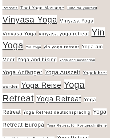
Thai Yoga Massage
Retreats
Time for yourself
Vinyasa Yoga
Vinyasa Yoga
Yin
Vinyasa Yoga
vinyasa yoga retreat
Yoga
Yoga am
yin yoga retreat
Yin Yoga
Meer
Yoga and hiking
Yoga and meditation
Yoga Anfänger
Yoga Auszeit
Yogalehrer
Yoga
Yoga Reise
werden
Retreat
Yoga Retreat
Yoga
Yoga
Retreat
Yoga Retreat deutschsprachig
Retreat Europa
Yoga Retreat für Fortgeschrittene
Yoga Retreat