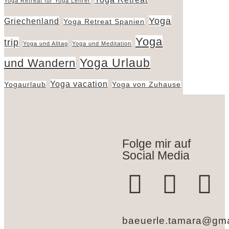
Yoga Retreat für Yoga Lehrer
Yoga
Griechenland
Yoga Retreat Spanien
Yoga
trip
Yoga und Alltag
Yoga und Meditation
Yoga Urlaub
und Wandern
Yoga vacation
Yogaurlaub
Yoga von Zuhause
Folge mir auf
Social Media
baeuerle.tamara@gma