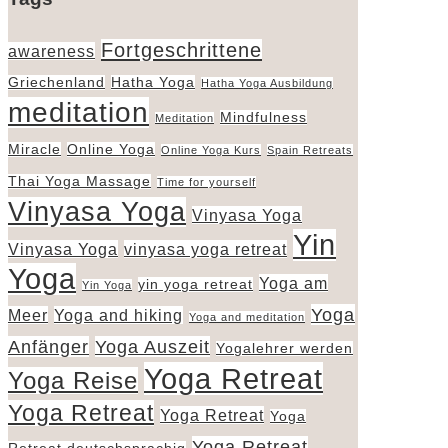
Fortgeschrittene
awareness
Griechenland
Hatha Yoga
Hatha Yoga Ausbildung
meditation
Mindfulness
Meditation
Miracle
Online Yoga
Online Yoga Kurs
Spain Retreats
Thai Yoga Massage
Time for yourself
Vinyasa Yoga
Vinyasa Yoga
Yin
Vinyasa Yoga
vinyasa yoga retreat
Yoga
Yoga am
yin yoga retreat
Yin Yoga
Yoga
Meer
Yoga and hiking
Yoga and meditation
Anfänger
Yoga Auszeit
Yogalehrer werden
Yoga Retreat
Yoga Reise
Yoga Retreat
Yoga Retreat
Yoga
Yoga Retreat