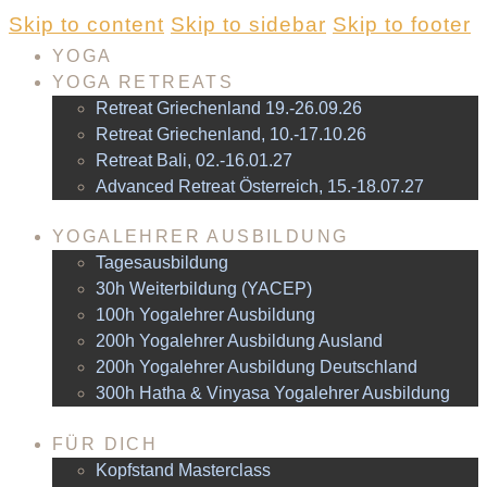
Skip to content
Skip to sidebar
Skip to footer
YOGA
YOGA RETREATS
Retreat Griechenland 19.-26.09.26
Retreat Griechenland, 10.-17.10.26
Retreat Bali, 02.-16.01.27
Advanced Retreat Österreich, 15.-18.07.27
YOGALEHRER AUSBILDUNG
Tagesausbildung
30h Weiterbildung (YACEP)
100h Yogalehrer Ausbildung
200h Yogalehrer Ausbildung Ausland
200h Yogalehrer Ausbildung Deutschland
300h Hatha & Vinyasa Yogalehrer Ausbildung
FÜR DICH
Kopfstand Masterclass