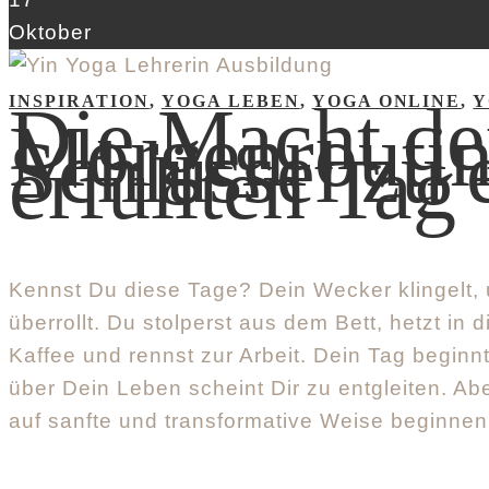
Oktober
INSPIRATION
Die Macht de
,
YOGA LEBEN
,
YOGA ONLINE
,
Y
Morgenroutin
Schlüssel zu
erfüllten Tag
Kennst Du diese Tage? Dein Wecker klingelt, 
überrollt. Du stolperst aus dem Bett, hetzt in
Kaffee und rennst zur Arbeit. Dein Tag beginnt
über Dein Leben scheint Dir zu entgleiten. A
auf sanfte und transformative Weise beginnen