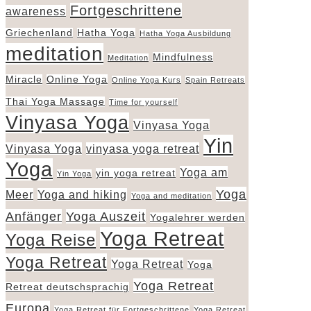
Fortgeschrittene
awareness
Griechenland
Hatha Yoga
Hatha Yoga Ausbildung
meditation
Mindfulness
Meditation
Miracle
Online Yoga
Online Yoga Kurs
Spain Retreats
Thai Yoga Massage
Time for yourself
Vinyasa Yoga
Vinyasa Yoga
Yin
Vinyasa Yoga
vinyasa yoga retreat
Yoga
Yoga am
yin yoga retreat
Yin Yoga
Yoga
Meer
Yoga and hiking
Yoga and meditation
Anfänger
Yoga Auszeit
Yogalehrer werden
Yoga Retreat
Yoga Reise
Yoga Retreat
Yoga Retreat
Yoga
Yoga Retreat
Retreat deutschsprachig
Europa
Yoga Retreat für Fortgeschrittene
Yoga Retreat