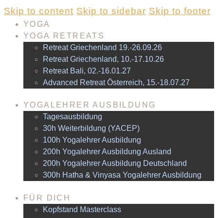
Skip to content
Skip to sidebar
Skip to footer
YOGA
YOGA RETREATS
Retreat Griechenland 19.-26.09.26
Retreat Griechenland, 10.-17.10.26
Retreat Bali, 02.-16.01.27
Advanced Retreat Österreich, 15.-18.07.27
YOGALEHRER AUSBILDUNG
Tagesausbildung
30h Weiterbildung (YACEP)
100h Yogalehrer Ausbildung
200h Yogalehrer Ausbildung Ausland
200h Yogalehrer Ausbildung Deutschland
300h Hatha & Vinyasa Yogalehrer Ausbildung
FÜR DICH
Kopfstand Masterclass