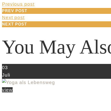
Previous post
PREV POST
Next post
NEXT POST
You May Als
03
Juli
view