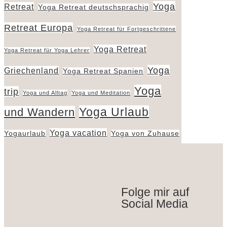
Yoga
Retreat
Yoga Retreat deutschsprachig
Retreat Europa
Yoga Retreat für Fortgeschrittene
Yoga Retreat
Yoga Retreat für Yoga Lehrer
Yoga
Griechenland
Yoga Retreat Spanien
Yoga
trip
Yoga und Alltag
Yoga und Meditation
Yoga Urlaub
und Wandern
Yoga vacation
Yogaurlaub
Yoga von Zuhause
Folge mir auf
Social Media