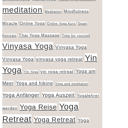
meditation
Mindfulness
Meditation
Miracle
Online Yoga
Online Yoga Kurs
Spain
Thai Yoga Massage
Retreats
Time for yourself
Vinyasa Yoga
Vinyasa Yoga
Yin
Vinyasa Yoga
vinyasa yoga retreat
Yoga
Yoga am
yin yoga retreat
Yin Yoga
Meer
Yoga and hiking
Yoga and meditation
Yoga Anfänger
Yoga Auszeit
Yogalehrer
Yoga
Yoga Reise
werden
Retreat
Yoga Retreat
Yoga