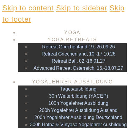
Skip to content
Skip to sidebar
Skip
to footer
YOGA
YOGA RETREATS
Retreat Griechenland 19.-26.09.26
Retreat Griechenland, 10.-17.10.26
Retreat Bali, 02.-16.01.27
Advanced Retreat Österreich, 15.-18.07.27
YOGALEHRER AUSBILDUNG
Tagesausbildung
30h Weiterbildung (YACEP)
100h Yogalehrer Ausbildung
200h Yogalehrer Ausbildung Ausland
200h Yogalehrer Ausbildung Deutschland
300h Hatha & Vinyasa Yogalehrer Ausbildung