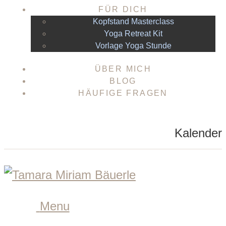
FÜR DICH
Kopfstand Masterclass
Yoga Retreat Kit
Vorlage Yoga Stunde
ÜBER MICH
BLOG
HÄUFIGE FRAGEN
Kalender
Menu