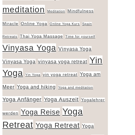
meditation
Mindfulness
Meditation
Miracle
Online Yoga
Online Yoga Kurs
Spain
Thai Yoga Massage
Retreats
Time for yourself
Vinyasa Yoga
Vinyasa Yoga
Yin
Vinyasa Yoga
vinyasa yoga retreat
Yoga
Yoga am
yin yoga retreat
Yin Yoga
Meer
Yoga and hiking
Yoga and meditation
Yoga Anfänger
Yoga Auszeit
Yogalehrer
Yoga
Yoga Reise
werden
Retreat
Yoga Retreat
Yoga