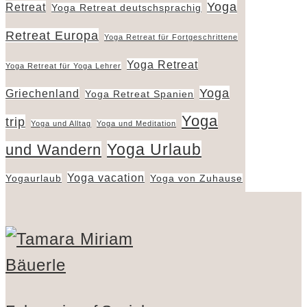
Yoga
Retreat
Yoga Retreat deutschsprachig
Retreat Europa
Yoga Retreat für Fortgeschrittene
Yoga Retreat
Yoga Retreat für Yoga Lehrer
Yoga
Griechenland
Yoga Retreat Spanien
Yoga
trip
Yoga und Alltag
Yoga und Meditation
Yoga Urlaub
und Wandern
Yoga vacation
Yogaurlaub
Yoga von Zuhause