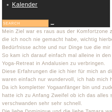
Kalender
Mein Ziel war es raus aus der Komfortzone
die ich noch nie gemacht habe, wichtig hierb
Bedürfnisse achte und nur Dinge tue die mir
So kam ich darauf einfach mal alleine in den
Yoga-Retreat in Andalusien zu verbringen.
Diese Erfahrungen die ich hier für mich an
waren einfach nur wundervoll, ich hab mich 
Da ich kompletter Yogaanfänger bin und zud
hatte ich zu Anfang Zweifel ob ich das alles
verschwanden sehr sehr schnell.
Die liebe Dominique und die liebe Tamara wa