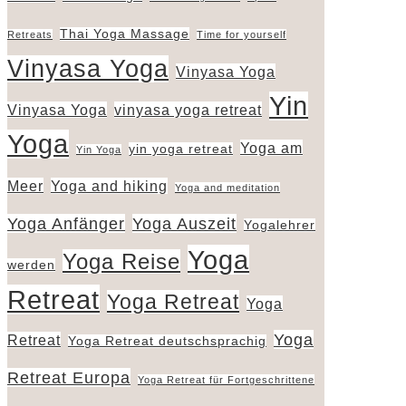
Thai Yoga Massage
Retreats
Time for yourself
Vinyasa Yoga
Vinyasa Yoga
Yin
Vinyasa Yoga
vinyasa yoga retreat
Yoga
Yoga am
yin yoga retreat
Yin Yoga
Meer
Yoga and hiking
Yoga and meditation
Yoga Anfänger
Yoga Auszeit
Yogalehrer
Yoga
Yoga Reise
werden
Retreat
Yoga Retreat
Yoga
Yoga
Retreat
Yoga Retreat deutschsprachig
Retreat Europa
Yoga Retreat für Fortgeschrittene