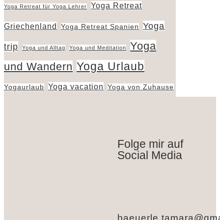
Yoga Retreat
Yoga Retreat für Yoga Lehrer
Yoga
Griechenland
Yoga Retreat Spanien
Yoga
trip
Yoga und Alltag
Yoga und Meditation
Yoga Urlaub
und Wandern
Yoga vacation
Yogaurlaub
Yoga von Zuhause
Folge mir auf
Social Media
baeuerle.tamara@gma