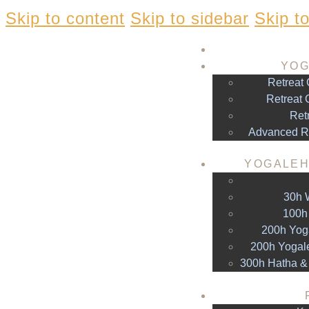
Skip to content
Skip to sidebar
Skip to
YOG
Retreat 
Retreat 
Retr
Advanced Ret
YOGALEH
30h 
100h
200h Yog
200h Yogal
300h Hatha &