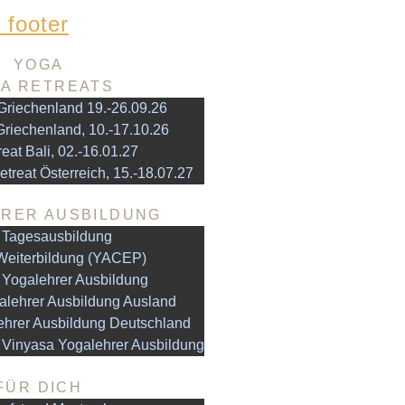
 footer
YOGA
A RETREATS
Griechenland 19.-26.09.26
Griechenland, 10.-17.10.26
eat Bali, 02.-16.01.27
reat Österreich, 15.-18.07.27
RER AUSBILDUNG
Tagesausbildung
Weiterbildung (YACEP)
 Yogalehrer Ausbildung
alehrer Ausbildung Ausland
ehrer Ausbildung Deutschland
 Vinyasa Yogalehrer Ausbildung
FÜR DICH