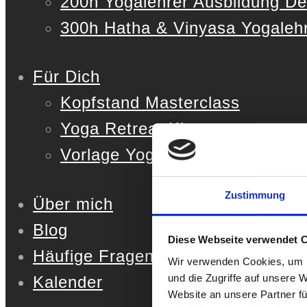
200h Yogalehrer Ausbildung De
300h Hatha & Vinyasa Yogalehr
Für Dich
Kopfstand Masterclass
Yoga Retreat Kit
Vorlage Yoga Stunde
Zustimmung
Über mich
Blog
Diese Webseite verwendet 
Häufige Fragen
Wir verwenden Cookies, um I
und die Zugriffe auf unsere 
Kalender
Website an unsere Partner fü