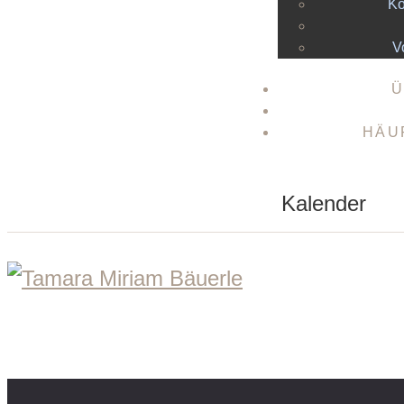
Ko
V
Ü
HÄU
Kalender