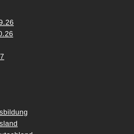
9.26
0.26
27
sbildung
sland