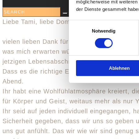
möglicherweise mit weiteren
der Dienste gesammelt habe
Liebe Tami, liebe Domi,
Einwilligungsauswahl
Notwendig
vielen lieben Dank für die schöne Zeit in An
was mich erwarten würde. Nur das das Retre
jetzigen Lebensabschnitt sein könnte.
Ablehnen
Dass es die richtige Entscheidung war, das w
Abend.
Ihr habt eine Wohlfühlatmosphäre kreiert, di
für Körper und Geist, weitaus mehr als nur 
Ihr seid auf jeden individuell eingegangen, 
Sicherheit gegeben, dass wir uns so geben u
uns gut anfühlt. Das wir wie wir sind genug 