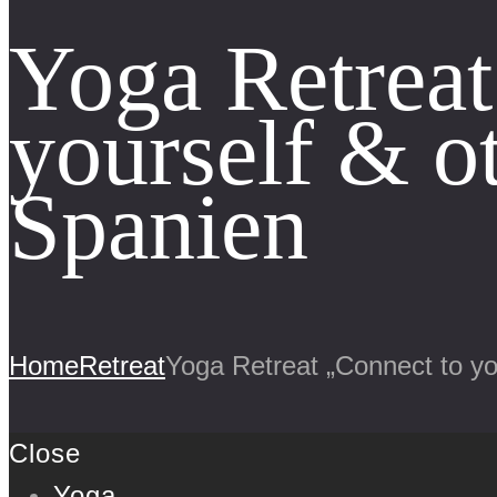
Yoga Retreat
yourself & ot
Spanien
Home
Retreat
Yoga Retreat „Connect to you
Close
Yoga