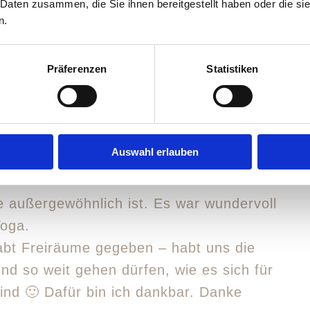
 Daten zusammen, die Sie ihnen bereitgestellt haben oder die s
n.
Präferenzen
Statistiken
dalusien! Am Anfang wusste ich nicht,
at das Richtige für mich und meinen
Auswahl erlauben
eiß ich spätestens seit dem letzten
e außergewöhnlich ist. Es war wundervoll
Yoga.
habt Freiräume gegeben – habt uns die
nd so weit gehen dürfen, wie es sich für
sind 🙂 Dafür bin ich dankbar. Danke