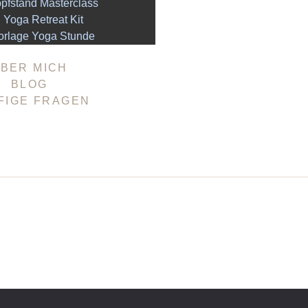
pfstand Masterclass
Yoga Retreat Kit
orlage Yoga Stunde
BER MICH
BLOG
FIGE FRAGEN