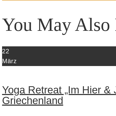
post
post
You May Also 
22
März
Yoga Retreat „Im Hier & J
Griechenland