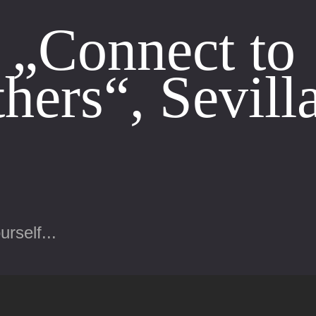
 „Connect to
hers“, Sevilla
rself...